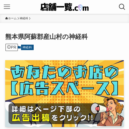
ホーム
神経科
熊本県阿蘇郡産山村の神経科
PR
神経科