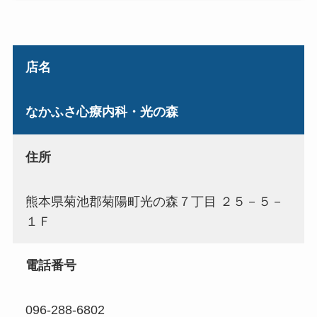
店名
なかふさ心療内科・光の森
住所
熊本県菊池郡菊陽町光の森７丁目 ２５－５－
１Ｆ
電話番号
096-288-6802