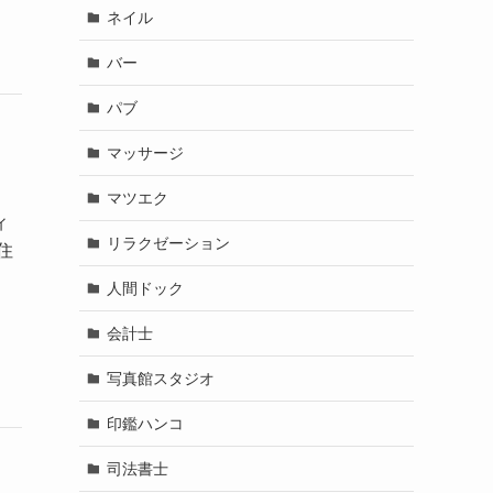
ネイル
バー
パブ
マッサージ
マツエク
ィ
リラクゼーション
住
人間ドック
会計士
写真館スタジオ
印鑑ハンコ
司法書士