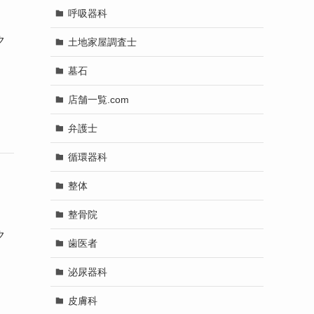
呼吸器科
ク
土地家屋調査士
墓石
店舗一覧.com
弁護士
循環器科
整体
整骨院
ク
歯医者
泌尿器科
皮膚科