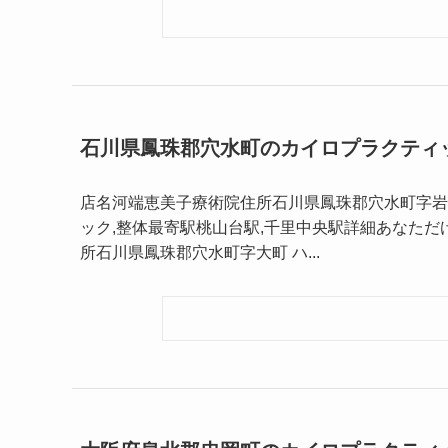
石川県鳳珠郡穴水町のカイロプラクティ
店名河端恵美子療術院住所石川県鳳珠郡穴水町字岩車 
ック,整体最寄駅桃山台駅,千里中央駅詳細あなただ
所石川県鳳珠郡穴水町字大町 ハ...