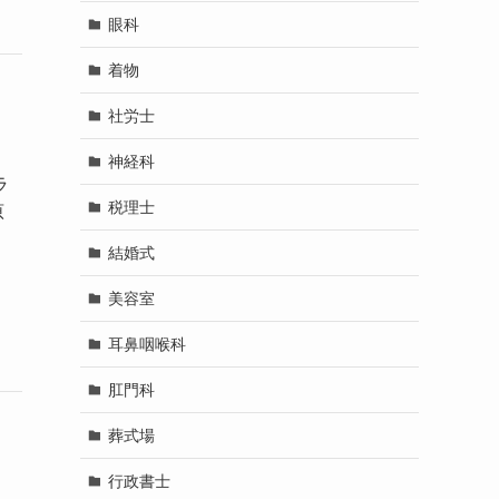
眼科
着物
社労士
神経科
ラ
税理士
原
結婚式
美容室
耳鼻咽喉科
肛門科
葬式場
行政書士