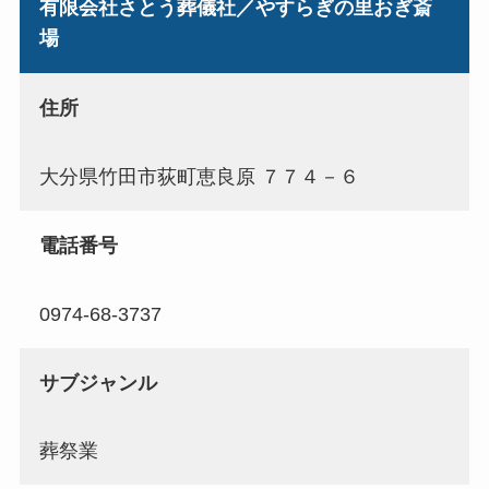
有限会社さとう葬儀社／やすらぎの里おぎ斎
場
住所
大分県竹田市荻町恵良原 ７７４－６
電話番号
0974-68-3737
サブジャンル
葬祭業