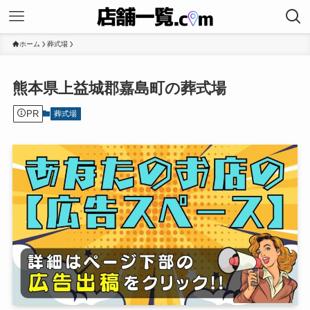
ホーム
葬式場
熊本県上益城郡嘉島町の葬式場
PR
葬式場