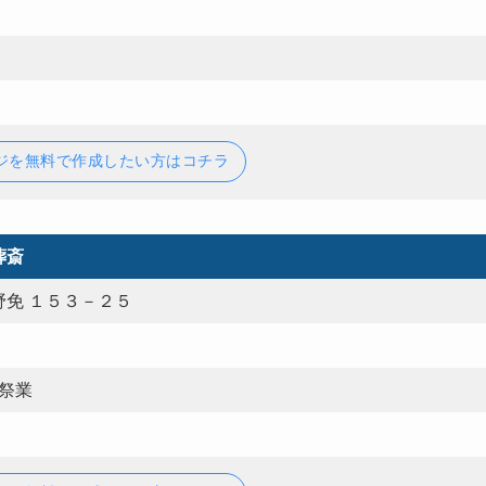
ジを無料で作成したい方はコチラ
葬斎
免 １５３－２５
葬祭業