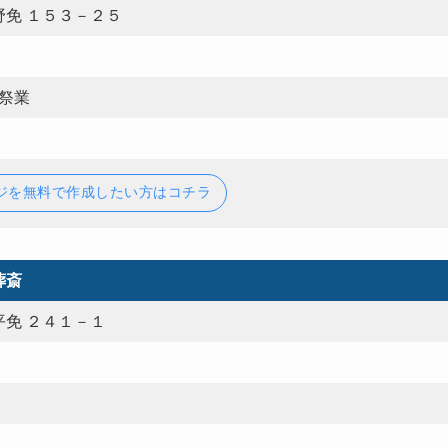
免 １５３－２５
葬祭業
ジを無料で作成したい方はコチラ
葬斎
免 ２４１－１