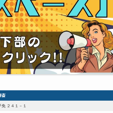
葬斎
免 ２４１－１