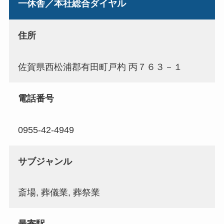
一休舎／本社総合ダイヤル
住所
佐賀県西松浦郡有田町戸杓 丙７６３－１
電話番号
0955-42-4949
サブジャンル
斎場, 葬儀業, 葬祭業