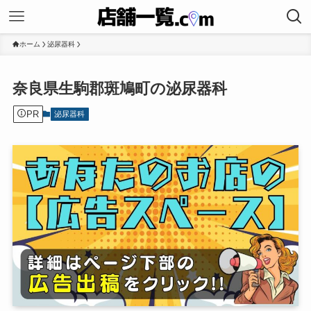
ホーム
泌尿器科
奈良県生駒郡斑鳩町の泌尿器科
PR
泌尿器科