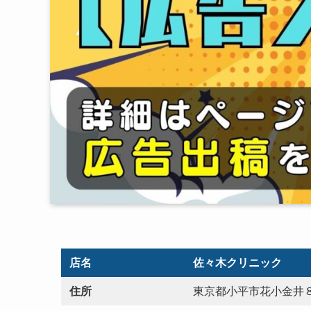
店名
佐々木クリニック
住所
東京都小平市花小金井８