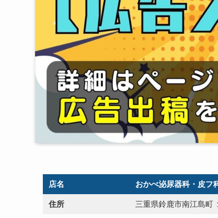
店名
おかべ泌尿器科・皮フ
住所
三重県鈴鹿市南江島町 