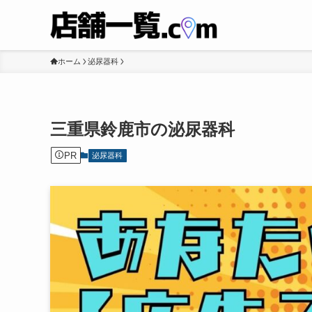
ホーム
泌尿器科
三重県鈴鹿市の泌尿器科
PR
泌尿器科