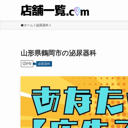
ホーム
泌尿器科
山形県鶴岡市の泌尿器科
PR
泌尿器科