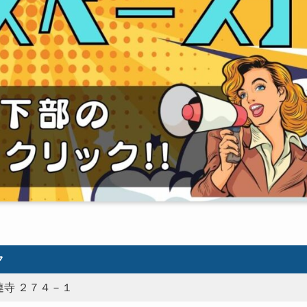
ク
寺 ２７４－１