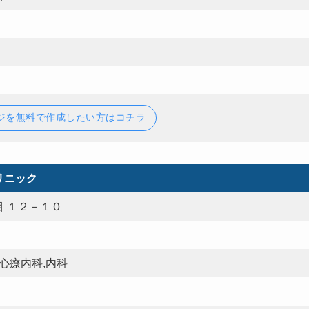
ジを無料で作成したい方はコチラ
リニック
 １２－１０
心療内科,内科