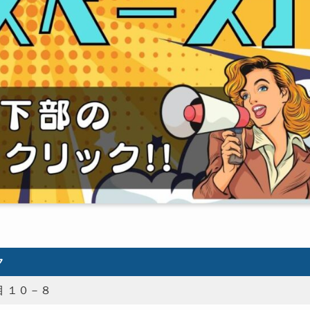
ク
 １０－８