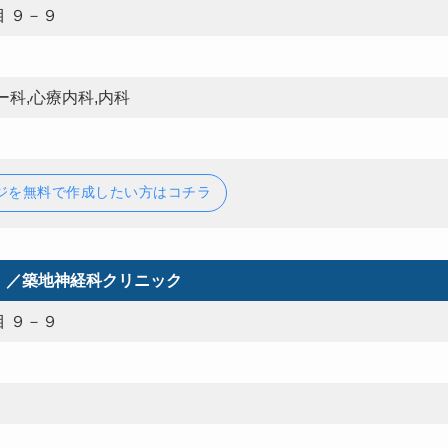
 ９－９
ー科,心療内科,内科
ジを無料で作成したい方はコチラ
）／築地神経科クリニック
 ９－９