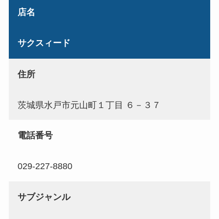
店名
サクスィード
住所
茨城県水戸市元山町１丁目 ６－３７
電話番号
029-227-8880
サブジャンル