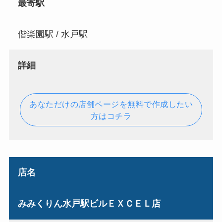
最寄駅
偕楽園駅 / 水戸駅
詳細
あなただけの店舗ページを無料で作成したい
方はコチラ
店名
みみくりん水戸駅ビルＥＸＣＥＬ店