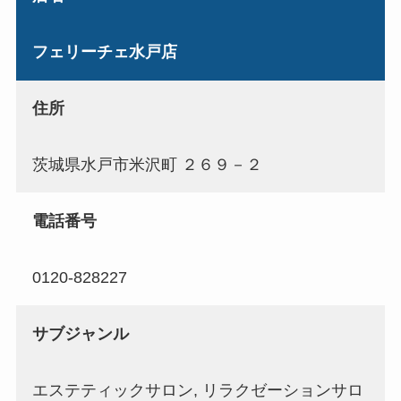
フェリーチェ水戸店
住所
茨城県水戸市米沢町 ２６９－２
電話番号
0120-828227
サブジャンル
エステティックサロン, リラクゼーションサロ