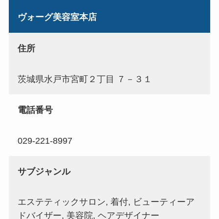
ヴォーグ美容室本店
住所
茨城県水戸市宮町２丁目 ７－３１
電話番号
029-221-8997
サブジャンル
エステティックサロン, 着付, ビューティーア
ドバイザー, 美容院, ヘアデザイナー