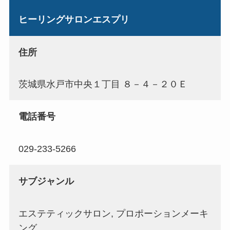
ヒーリングサロンエスプリ
住所
茨城県水戸市中央１丁目 ８－４－２０Ｅ
電話番号
029-233-5266
サブジャンル
エステティックサロン, プロポーションメーキ
ング