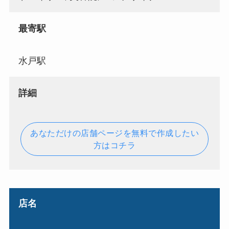
最寄駅
水戸駅
詳細
あなただけの店舗ページを無料で作成したい
方はコチラ
店名