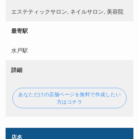
エステティックサロン, ネイルサロン, 美容院
最寄駅
水戸駅
詳細
あなただけの店舗ページを無料で作成したい
方はコチラ
店名