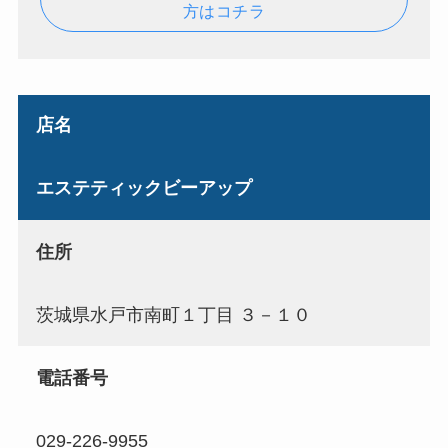
方はコチラ
店名
エステティックビーアップ
住所
茨城県水戸市南町１丁目 ３－１０
電話番号
029-226-9955