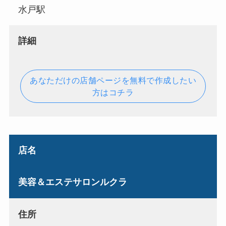
水戸駅
詳細
あなただけの店舗ページを無料で作成したい
方はコチラ
店名
美容＆エステサロンルクラ
住所