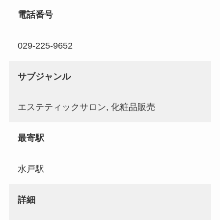
電話番号
029-225-9652
サブジャンル
エステティックサロン, 化粧品販売
最寄駅
水戸駅
詳細