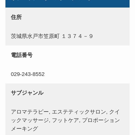
住所
茨城県水戸市笠原町 １３７４－９
電話番号
029-243-8552
サブジャンル
アロマテラピー, エステティックサロン, クイ
ックマッサージ, フットケア, プロポーション
メーキング