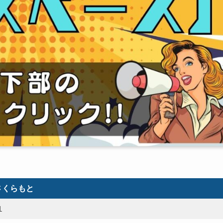
さくらもと
１