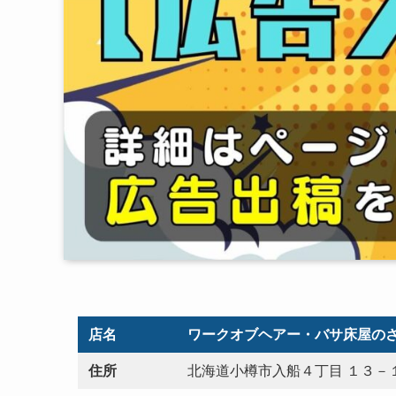
店名
ワークオブヘアー・バサ床屋の
住所
北海道小樽市入船４丁目 １３－