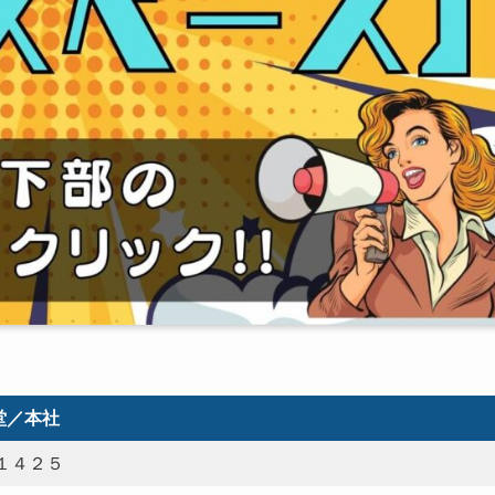
堂／本社
１４２５