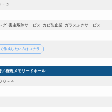
２－２
グ, 害虫駆除サービス, カビ防止業, ガラスふきサービス
で作成したい方はコチラ
崎／権現メモリードホール
３８－４