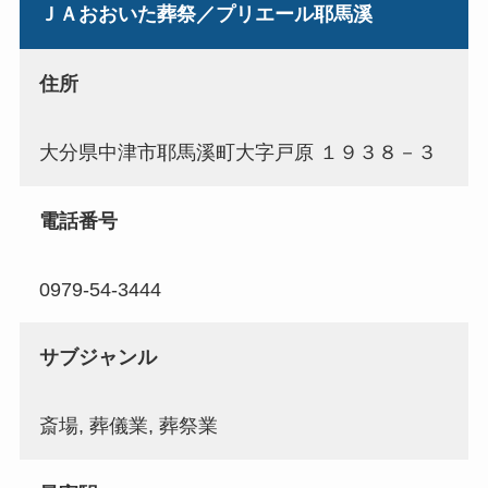
ＪＡおおいた葬祭／プリエール耶馬溪
住所
大分県中津市耶馬溪町大字戸原 １９３８－３
電話番号
0979-54-3444
サブジャンル
斎場, 葬儀業, 葬祭業