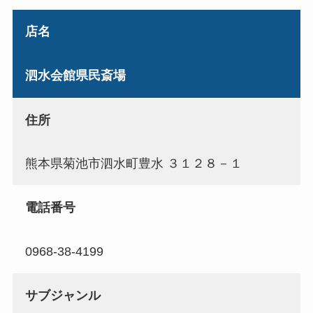
店名
泗水会館県民斎場
住所
熊本県菊池市泗水町豊水 ３１２８－１
電話番号
0968-38-4199
サブジャンル