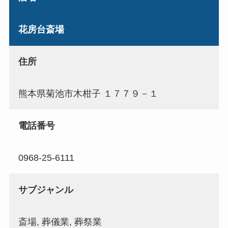
花房台斎場
住所
熊本県菊池市木柑子 １７７９－１
電話番号
0968-25-6111
サブジャンル
斎場, 葬儀業, 葬祭業