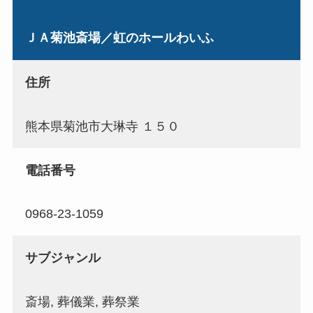
ＪＡ菊池斎場／虹のホールわいふ
住所
熊本県菊池市大琳寺 １５０
電話番号
0968-23-1059
サブジャンル
斎場, 葬儀業, 葬祭業