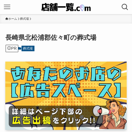
ホーム
葬式場
長崎県北松浦郡佐々町の葬式場
PR
葬式場