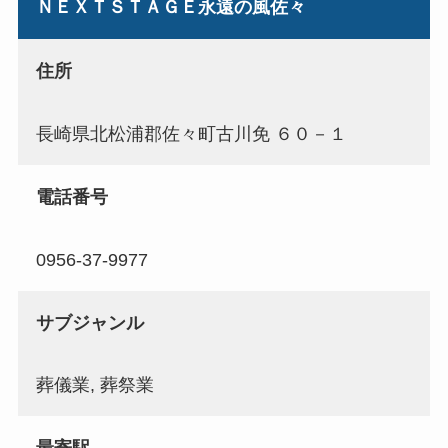
ＮＥＸＴＳＴＡＧＥ永遠の風佐々
住所
長崎県北松浦郡佐々町古川免 ６０－１
電話番号
0956-37-9977
サブジャンル
葬儀業, 葬祭業