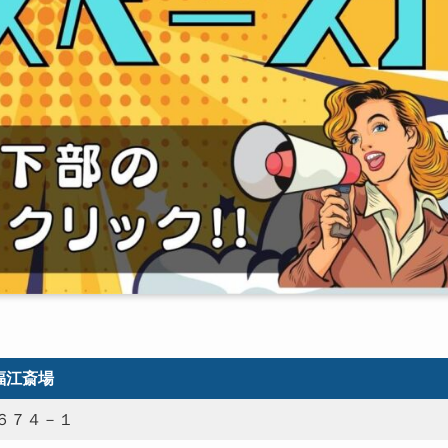
福江斎場
６７４－１