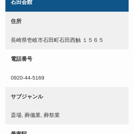
石田会館
住所
長崎県壱岐市石田町石田西触 １５６５
電話番号
0920-44-5169
サブジャンル
斎場, 葬儀業, 葬祭業