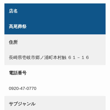
店名
髙尾葬祭
住所
長崎県壱岐市郷ノ浦町本村触 ６１－１６
電話番号
0920-47-0770
サブジャンル