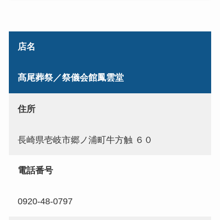
店名
髙尾葬祭／祭儀会館鳳雲堂
住所
長崎県壱岐市郷ノ浦町牛方触 ６０
電話番号
0920-48-0797