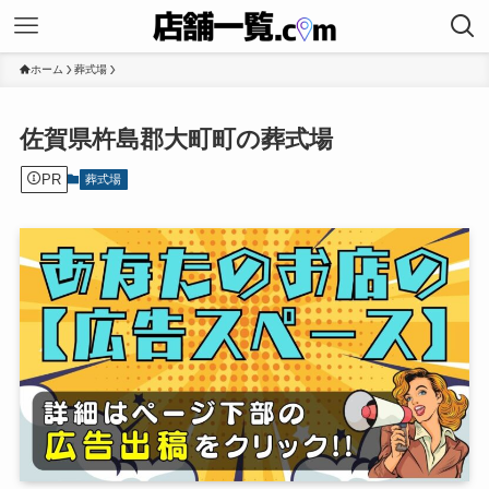
ホーム
葬式場
佐賀県杵島郡大町町の葬式場
PR
葬式場