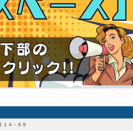
 １４－６９