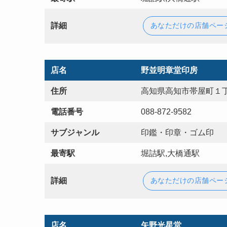
詳細
あなただけの店舗ペー
店名
野並明章堂印房
住所
高知県高知市帯屋町１丁
電話番号
088-872-9582
サブジャンル
印鑑・印章・ゴム印
最寄駅
堀詰駅,大橋通駅
詳細
あなただけの店舗ペー
店名
矢野光星堂