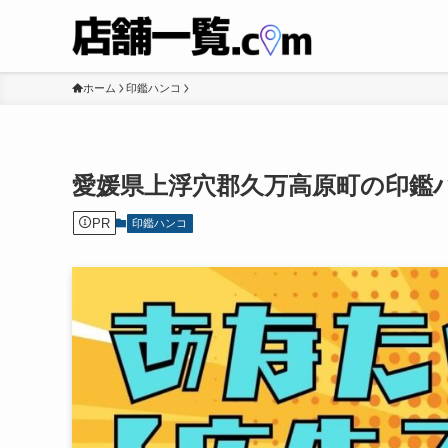
ホーム
印鑑ハンコ
愛媛県上浮穴郡久万高原町の印鑑
PR
印鑑ハンコ