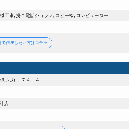
機工事, 携帯電話ショップ, コピー機, コンピューター
料で作成したい方はコチラ
町久万 １７４－４
時計店