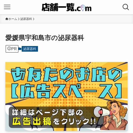
ホーム
泌尿器科
愛媛県宇和島市の泌尿器科
PR
泌尿器科