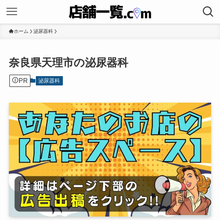
ホーム
泌尿器科
奈良県天理市の泌尿器科
PR
泌尿器科