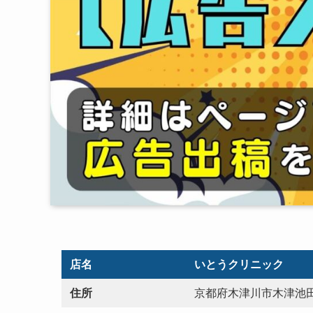
店名
いとうクリニック
住所
京都府木津川市木津池田