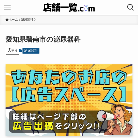
ホーム
泌尿器科
愛知県碧南市の泌尿器科
PR
泌尿器科