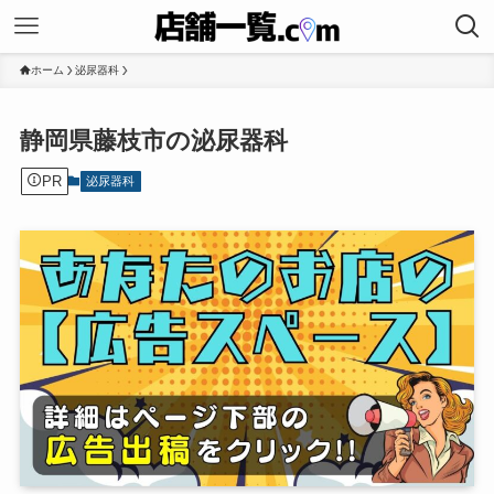
ホーム
泌尿器科
静岡県藤枝市の泌尿器科
PR
泌尿器科