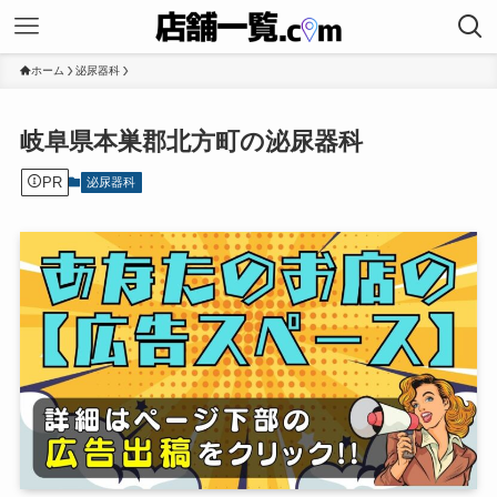
ホーム
泌尿器科
岐阜県本巣郡北方町の泌尿器科
PR
泌尿器科