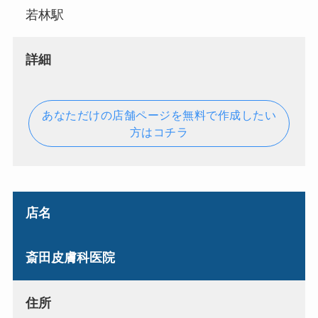
若林駅
詳細
あなただけの店舗ページを無料で作成したい
方はコチラ
店名
斎田皮膚科医院
住所