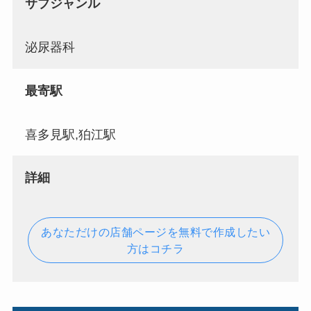
サブジャンル
泌尿器科
最寄駅
喜多見駅,狛江駅
詳細
あなただけの店舗ページを無料で作成したい
方はコチラ