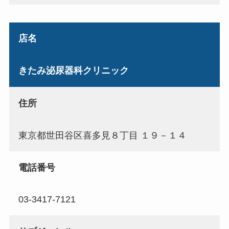
店名
きたみ泌尿器科クリニック
住所
東京都世田谷区喜多見８丁目 １９－１４
電話番号
03-3417-7121