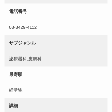
電話番号
03-3429-4112
サブジャンル
泌尿器科,皮膚科
最寄駅
経堂駅
詳細