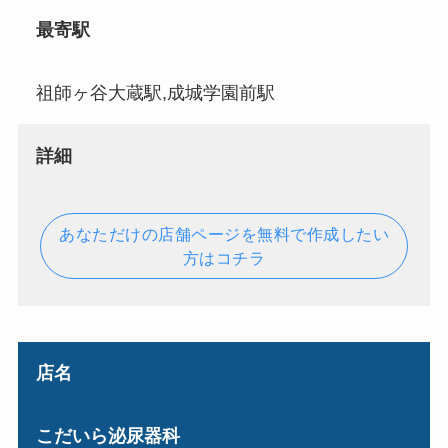
最寄駅
祖師ヶ谷大蔵駅,成城学園前駅
詳細
あなただけの店舗ページを無料で作成したい
方はコチラ
店名
こだいら泌尿器科