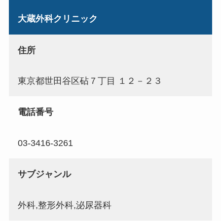
大蔵外科クリニック
住所
東京都世田谷区砧７丁目 １２－２３
電話番号
03-3416-3261
サブジャンル
外科,整形外科,泌尿器科