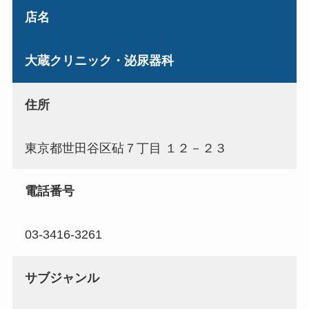
店名
大蔵クリニック・泌尿器科
住所
東京都世田谷区砧７丁目 １２－２３
電話番号
03-3416-3261
サブジャンル