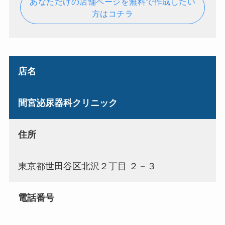
あなただけの店舗ページを無料で作成したい
方はコチラ
店名
間宮泌尿器科クリニック
住所
東京都世田谷区北沢２丁目 ２－３
電話番号