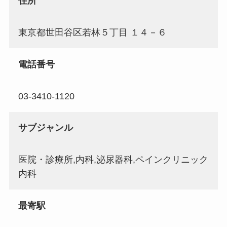
住所
東京都世田谷区若林５丁目 １４－６
電話番号
03-3410-1120
サブジャンル
医院・診療所,内科,泌尿器科,ペインクリニック
内科
最寄駅