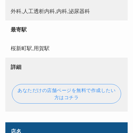
外科,人工透析内科,内科,泌尿器科
最寄駅
桜新町駅,用賀駅
詳細
あなただけの店舗ページを無料で作成したい
方はコチラ
店名