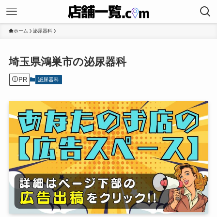
ホーム
泌尿器科
埼玉県鴻巣市の泌尿器科
PR
泌尿器科