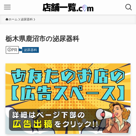
ホーム
泌尿器科
栃木県鹿沼市の泌尿器科
PR
泌尿器科