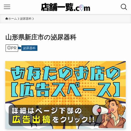
ホーム
泌尿器科
山形県新庄市の泌尿器科
PR
泌尿器科