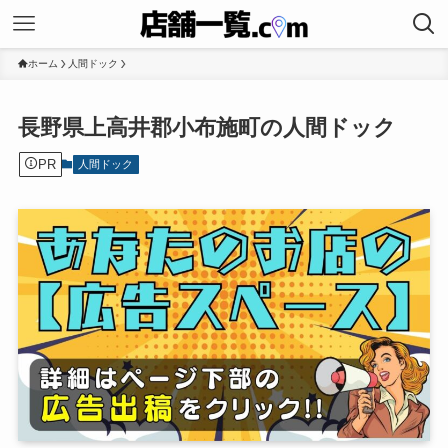
ホーム
人間ドック
長野県上高井郡小布施町の人間ドック
PR
人間ドック