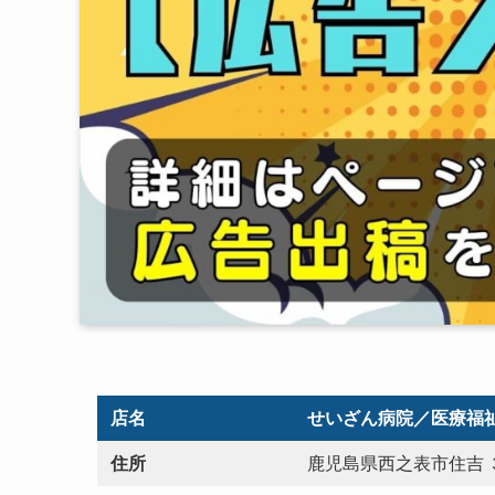
店名
せいざん病院／医療福
住所
鹿児島県西之表市住吉 