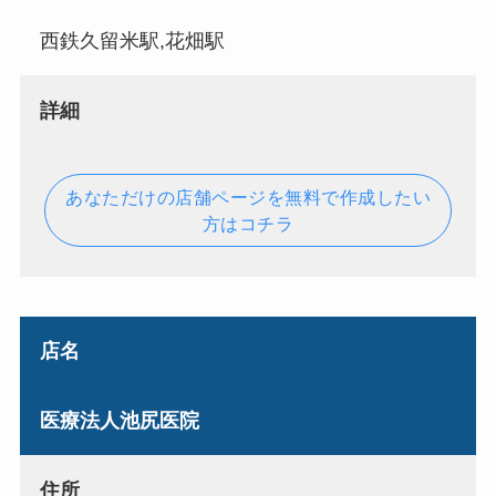
西鉄久留米駅,花畑駅
詳細
あなただけの店舗ページを無料で作成したい
方はコチラ
店名
医療法人池尻医院
住所