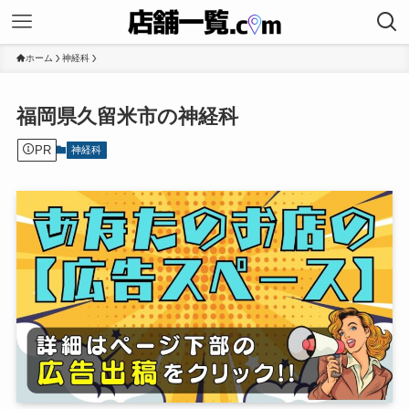
ホーム
神経科
福岡県久留米市の神経科
PR
神経科