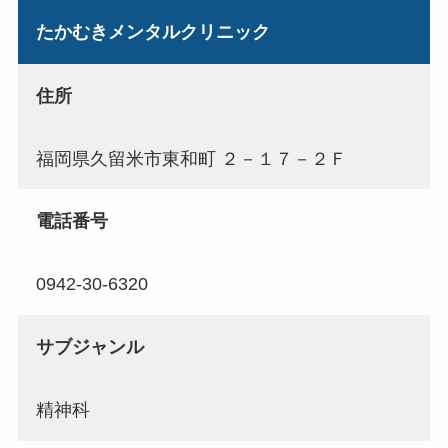
たかむきメンタルクリニック
住所
福岡県久留米市東和町 ２－１７－２Ｆ
電話番号
0942-30-6320
サブジャンル
精神科