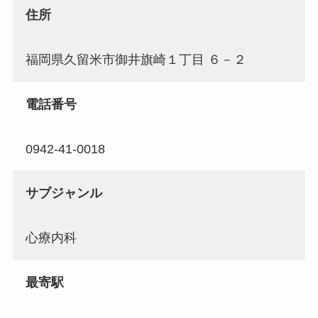
住所
福岡県久留米市御井旗崎１丁目 ６－２
電話番号
0942-41-0018
サブジャンル
心療内科
最寄駅