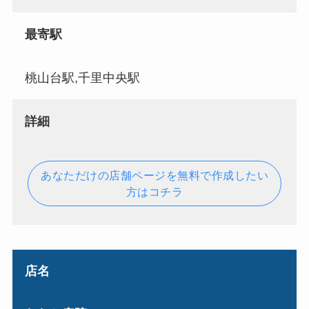
最寄駅
桃山台駅,千里中央駅
詳細
あなただけの店舗ページを無料で作成したい
方はコチラ
店名