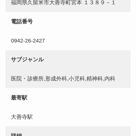
福岡県久留米市大善寺町宮本 １３８９－１
電話番号
0942-26-2427
サブジャンル
医院・診療所,形成外科,小児科,精神科,内科
最寄駅
大善寺駅
詳細