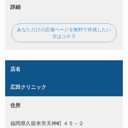
詳細
あなただけの店舗ページを無料で作成したい
方はコチラ
店名
広田クリニック
住所
福岡県久留米市天神町 ４５－２