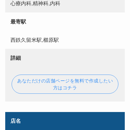
心療内科,精神科,内科
最寄駅
西鉄久留米駅,櫛原駅
詳細
あなただけの店舗ページを無料で作成したい
方はコチラ
店名