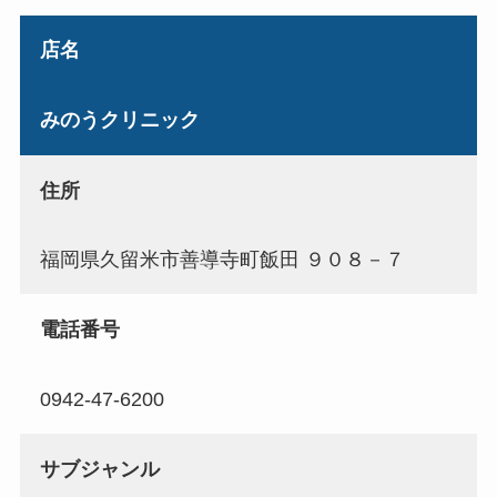
店名
みのうクリニック
住所
福岡県久留米市善導寺町飯田 ９０８－７
電話番号
0942-47-6200
サブジャンル