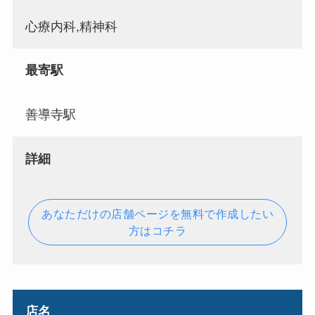
心療内科,精神科
最寄駅
善導寺駅
詳細
あなただけの店舗ページを無料で作成したい
方はコチラ
店名