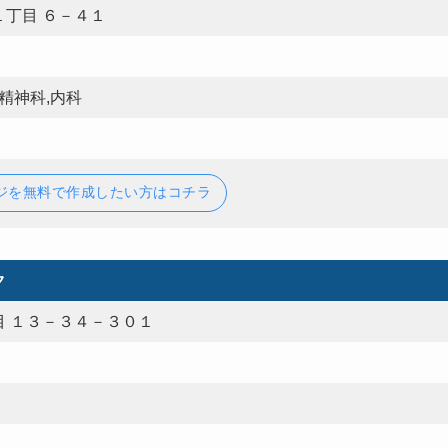
丁目 ６－４１
精神科,内科
ジを無料で作成したい方はコチラ
ク
 １３－３４－３０１