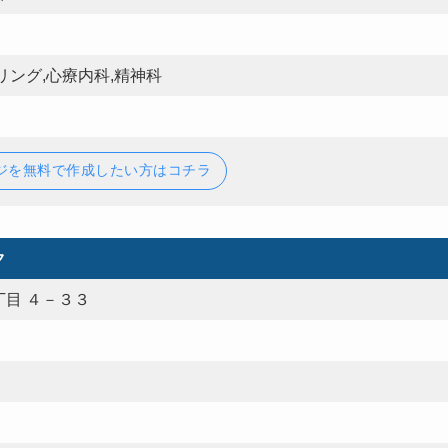
リング,心療内科,精神科
ジを無料で作成したい方はコチラ
ク
目 ４－３３