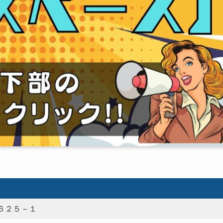
６２５－１