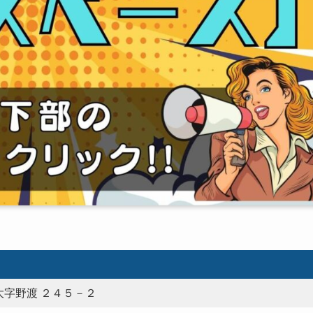
字野渡 ２４５－２