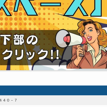
４４０－７