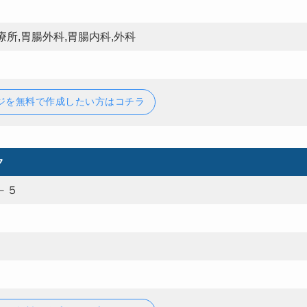
所,胃腸外科,胃腸内科,外科
ジを無料で作成したい方はコチラ
ク
－５