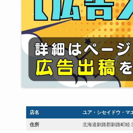
店名
ユア・シセイドウ・マ
住所
北海道釧路郡釧路町睦３