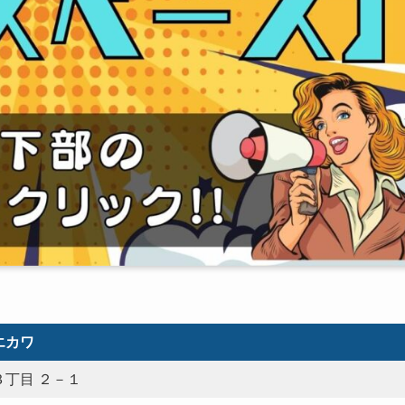
エカワ
丁目 ２－１