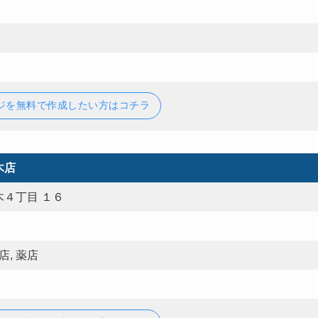
ジを無料で作成したい方はコチラ
木店
４丁目 １６
店, 薬店