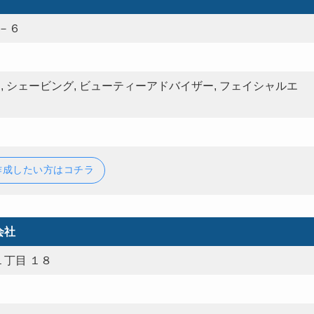
－６
, シェービング, ビューティーアドバイザー, フェイシャルエ
作成したい方はコチラ
会社
丁目 １８