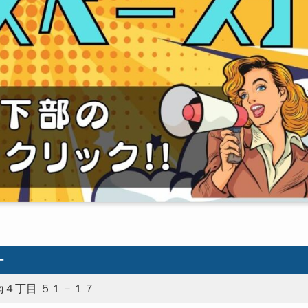
ー
４丁目 ５１－１７