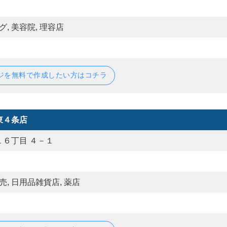
, 美容院, 理容店
ジを無料で作成したい方はコチラ
東４条店
６丁目 ４－１
売, 日用品雑貨店, 薬店