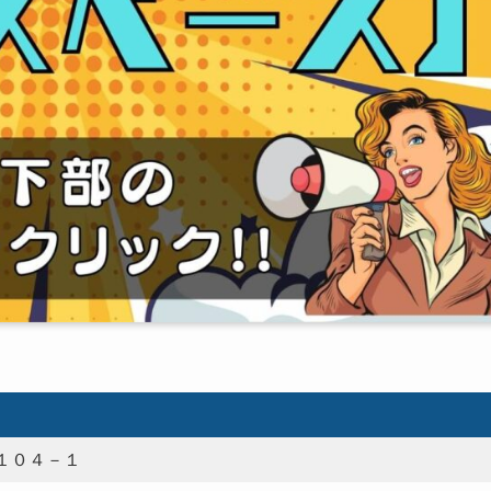
）
１０４－１