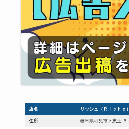
店名
リッシュ（Ｒｉｃｈｅ
住所
岐阜県可児市下恵土 ６