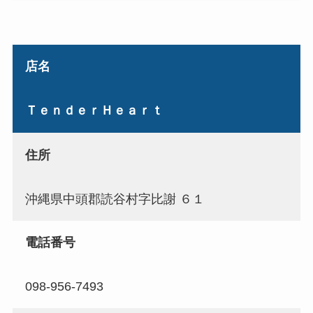
店名
ＴｅｎｄｅｒＨｅａｒｔ
住所
沖縄県中頭郡読谷村字比謝 ６１
電話番号
098-956-7493