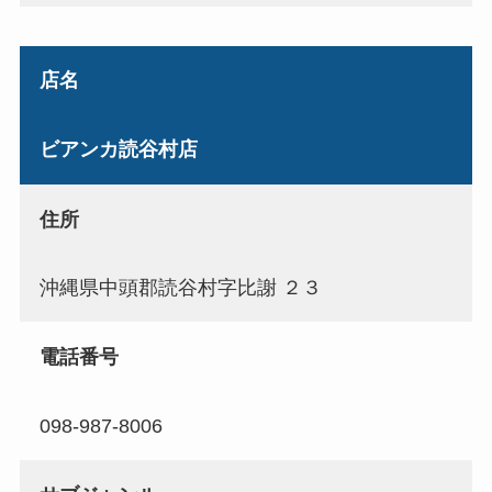
店名
ビアンカ読谷村店
住所
沖縄県中頭郡読谷村字比謝 ２３
電話番号
098-987-8006