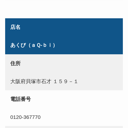
店名
あくび（ａＱ‐ｂｉ）
住所
大阪府貝塚市石才 １５９－１
電話番号
0120-367770