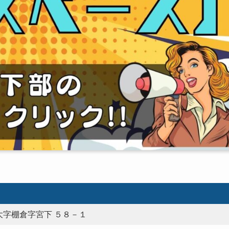
字棚倉字宮下 ５８－１