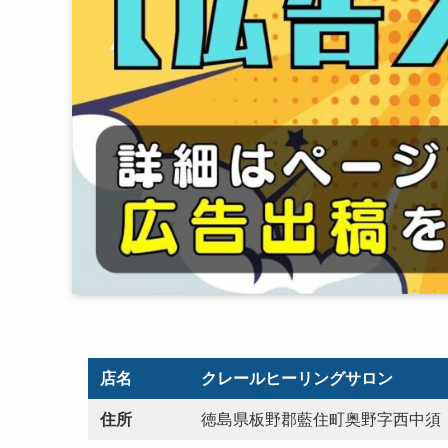
店名
クレールヒーリングサロン
住所
徳島県板野郡藍住町奥野字西中須 